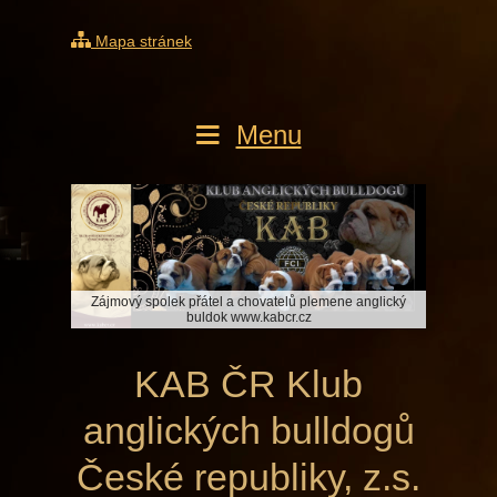
Mapa stránek
Menu
 anglický
Zájmový spolek přátel a chovatelů plemene anglický
Zájmový 
buldok www.kabcr.cz
KAB ČR Klub
anglických bulldogů
České republiky, z.s.