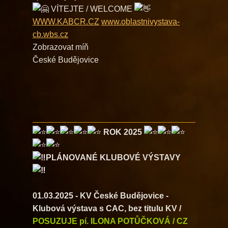
VÍTEJTE / WELCOME
WWW.KABCR.CZ
www.oblastnivystava-
cb.wbs.cz
Zobrazovat míň
České Budějovice
ROK 2025
PLÁNOVANÉ
KLUBOVÉ VÝSTAVY
01.03.2025 - KV České Budějovice -
Klubová výstava s CAC, bez titulu KV /
POSUZUJE pí. ILONA POTŮČKOVÁ / CZ