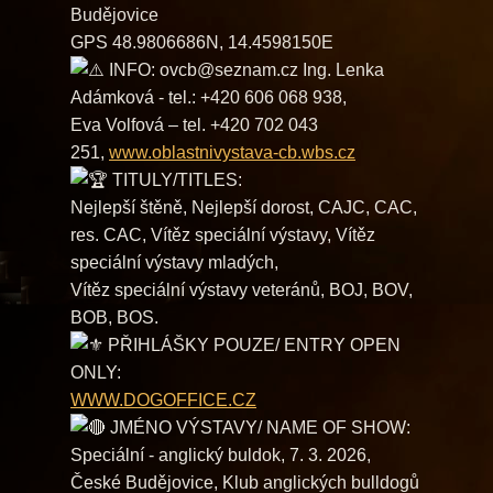
Budějovice
GPS 48.9806686N, 14.4598150E
INFO: ovcb@seznam.cz Ing. Lenka
Adámková - tel.: +420 606 068 938,
Eva Volfová – tel. +420 702 043
251,
www.oblastnivystava-cb.wbs.cz
TITULY/TITLES:
Nejlepší štěně, Nejlepší dorost, CAJC, CAC,
res. CAC, Vítěz speciální výstavy, Vítěz
speciální výstavy mladých,
Vítěz speciální výstavy veteránů, BOJ, BOV,
BOB, BOS.
PŘIHLÁŠKY POUZE/ ENTRY OPEN
ONLY:
WWW.DOGOFFICE.CZ
JMÉNO VÝSTAVY/ NAME OF SHOW:
Speciální - anglický buldok, 7. 3. 2026,
České Budějovice, Klub anglických bulldogů