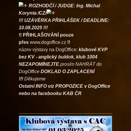
ROZHODČÍ / JUDGE: Ing. Michal
Korynta /CZ/
!!! UZÁVĚRKA PŘIHLÁŠEK / DEADLINE:
10.08.2025 !!!
!! PŘIHLAŠOVÁNÍ pouze
přes
www.dogoffice.cz
!!
název výstavy na DogOffice:
klubové KVP
bez KV - anglický buldok, klub 1004
NEZAPOMÍNEJTE
prosím NAHRÁT do
DogOffice
DOKLAD O ZAPLACENÍ
!!!
Děkujeme
Ostatní INFO viz PROPOZICE v DogOffice
nebo na facebooku KAB ČR