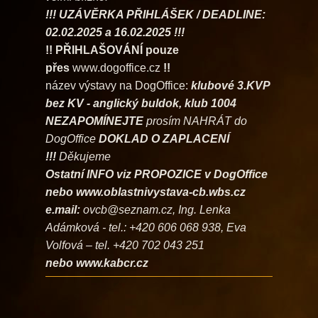
!!! UZÁVĚRKA PŘIHLÁŠEK / DEADLINE:
02.02.2025 a 16.02.2025 !!!
!! PŘIHLAŠOVÁNÍ pouze
přes
www.dogoffice.cz
!!
název výstavy na DogOffice:
klubové 3.KVP
bez KV - anglický buldok, klub 1004
NEZAPOMÍNEJTE
prosím NAHRÁT do
DogOffice
DOKLAD O ZAPLACENÍ
!!!
Děkujeme
Ostatní INFO viz PROPOZICE v DogOffice
nebo www.oblastnivystava-cb.wbs.cz
e.mail:
ovcb@seznam.cz, Ing. Lenka
Adámková - tel.: +420 606 068 938, Eva
Volfová – tel. +420 702 043 251
nebo www.kabcr.cz