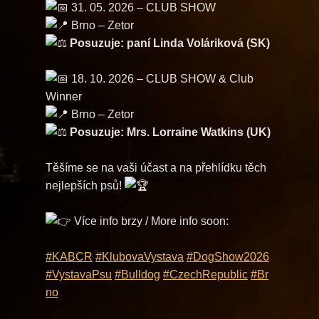
31. 05. 2026 – CLUB SHOW
Brno – Zetor
Posuzuje: paní Linda Voláriková (SK)
18. 10. 2026 – CLUB SHOW & Club
Winner
Brno – Zetor
Posuzuje: Mrs. Lorraine Watkins (UK)
​Těšíme se na vaši účast a na přehlídku těch
nejlepších psů!
Více info brzy / More info soon:
#KABCR
#KlubovaVystava
#DogShow2026
#VystavaPsu
#Bulldog
#CzechRepublic
#Br
no