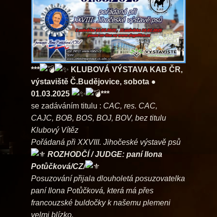
***
KLUBOVÁ VÝSTAVA KAB ČR,
výstaviště Č.Budějovice, sobota ●
01.03.2025
***
se zadáváním titulu :
CAC, res. CAC,
CAJC,
BOB, BOS, BOJ, BOV, bez titulu
Klubový Vítěz
Pořádaná při XXVIII. Jihočeské výstavě psů
ROZHODČÍ / JUDGE: paní Ilona
Potůčková/CZ/
Posuzování přijala dlouholetá posuzovatelka
paní Ilona Potůčková, která má přes
francouzské buldočky k našemu plemeni
velmi blízko.