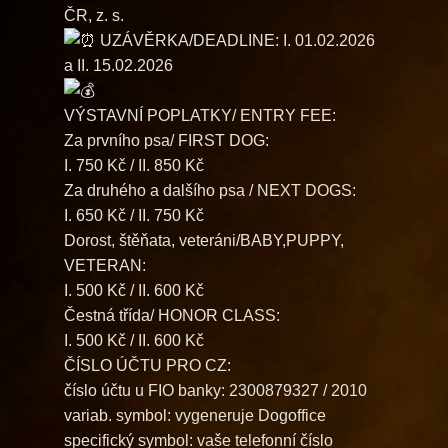
ČR, z. s.
UZÁVĚRKA/DEADLINE: I. 01.02.2026
a II. 15.02.2026
VÝSTAVNÍ POPLATKY/ ENTRY FEE:
Za prvního psa/ FIRST DOG:
I. 750 Kč / II. 850 Kč
Za druhého a dalšího psa / NEXT DOGS:
I. 650 Kč / II. 750 Kč
Dorost, štěňata, veteráni/BABY,PUPPY,
VETERAN:
I. 500 Kč / II. 600 Kč
Čestná třída/ HONOR CLASS:
I. 500 Kč / II. 600 Kč
ČÍSLO ÚČTU PRO CZ:
číslo účtu u FIO banky: 2300879327 / 2010
variab. symbol: vygeneruje Dogoffice
specifický symbol: vaše telefonní číslo